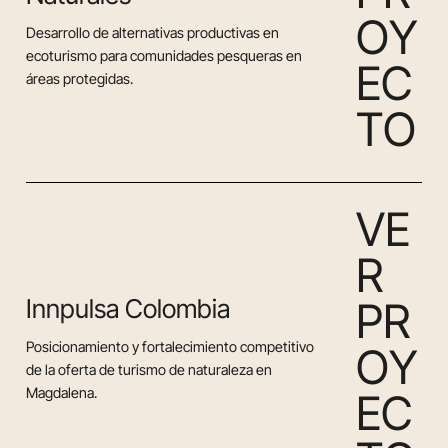
O
Y
Desarrollo de alternativas productivas en
ecoturismo para comunidades pesqueras en
E
C
áreas protegidas.
T
O
V
E
R
Innpulsa Colombia
P
R
Posicionamiento y fortalecimiento competitivo
O
Y
de la oferta de turismo de naturaleza en
Magdalena.
E
C