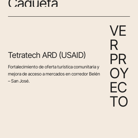
C
a
q
u
e
t
á
V
E
R
Tetratech ARD (USAID)
P
R
Fortalecimiento de oferta turística comunitaria y
O
Y
mejora de acceso a mercados en corredor Belén
– San José.
E
C
T
O