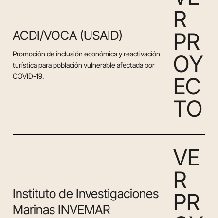
R
ACDI/VOCA (USAID)
P
R
Promoción de inclusión económica y reactivación
O
Y
turística para población vulnerable afectada por
COVID-19.
E
C
T
O
V
E
R
Instituto de Investigaciones
P
R
Marinas INVEMAR