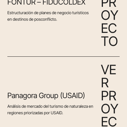
P
R
FONTUR – FIDUCOLDEX
O
Y
Estructuración de planes de negocio turísticos
en destinos de posconflicto.
E
C
T
O
V
E
R
P
R
Panagora Group (USAID)
O
Y
Análisis de mercado del turismo de naturaleza en
regiones priorizadas por USAID.
E
C