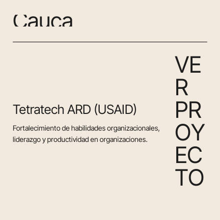
C
a
u
c
a
V
E
R
P
R
Tetratech ARD (USAID)
O
Y
Fortalecimiento de habilidades organizacionales,
liderazgo y productividad en organizaciones.
E
C
T
O