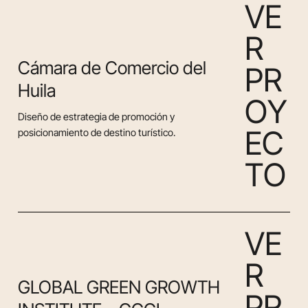
V
E
R
Cámara de Comercio del
P
R
Huila
O
Y
Diseño de estrategia de promoción y
E
C
posicionamiento de destino turístico.
T
O
V
E
R
GLOBAL GREEN GROWTH
P
R