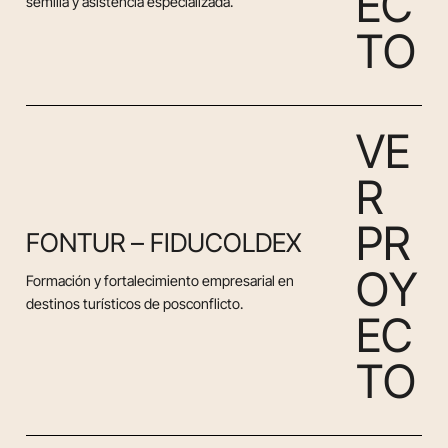
E
C
semilla y asistencia especializada.
T
O
V
E
R
P
R
FONTUR – FIDUCOLDEX
O
Y
Formación y fortalecimiento empresarial en
destinos turísticos de posconflicto.
E
C
T
O