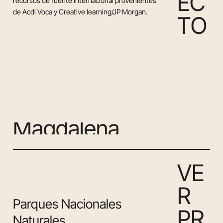
E
C
recursos de fuente internacional provenientes
de Acdi Voca y Creative learning/JP Morgan.
T
O
M
a
g
d
a
l
e
n
a
V
E
R
Parques Nacionales
P
R
Naturales