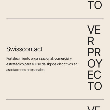
T
O
V
E
R
Swisscontact
P
R
Fortalecimiento organizacional, comercial y
O
Y
estratégico para el uso de signos distintivos en
asociaciones artesanales.
E
C
T
O