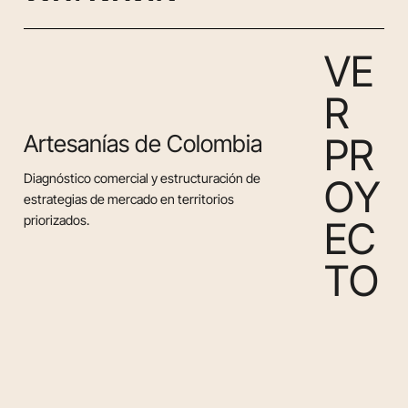
V
E
R
Artesanías de Colombia
P
R
Diagnóstico comercial y estructuración de
O
Y
estrategias de mercado en territorios
priorizados.
E
C
T
O