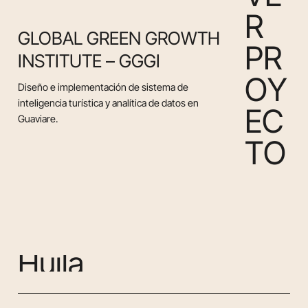
R
GLOBAL GREEN GROWTH
P
R
INSTITUTE – GGGI
O
Y
Diseño e implementación de sistema de
inteligencia turística y analítica de datos en
E
C
Guaviare.
T
O
H
u
i
l
a