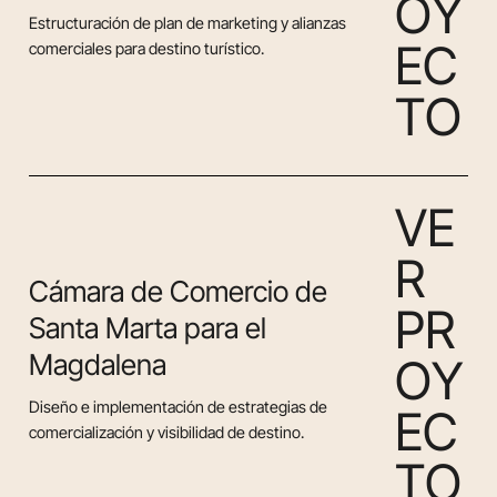
O
Y
Estructuración de plan de marketing y alianzas
E
C
comerciales para destino turístico.
T
O
V
E
R
Cámara de Comercio de
P
R
Santa Marta para el
Magdalena
O
Y
Diseño e implementación de estrategias de
E
C
comercialización y visibilidad de destino.
T
O