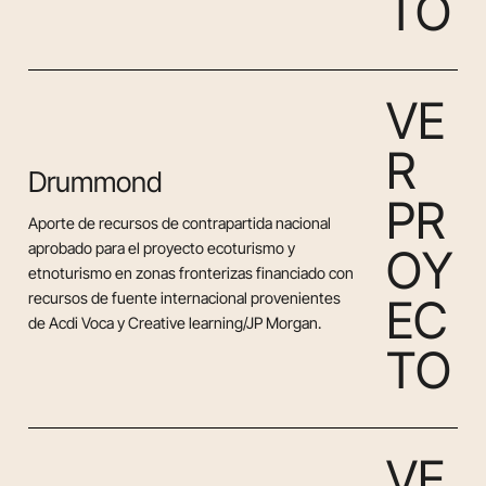
T
O
V
E
R
Drummond
P
R
Aporte de recursos de contrapartida nacional
aprobado para el proyecto ecoturismo y
O
Y
etnoturismo en zonas fronterizas financiado con
recursos de fuente internacional provenientes
E
C
de Acdi Voca y Creative learning/JP Morgan.
T
O
V
E