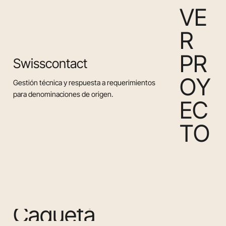
V
E
R
P
R
Swisscontact
O
Y
Gestión técnica y respuesta a requerimientos
para denominaciones de origen.
E
C
T
O
C
a
q
u
e
t
á