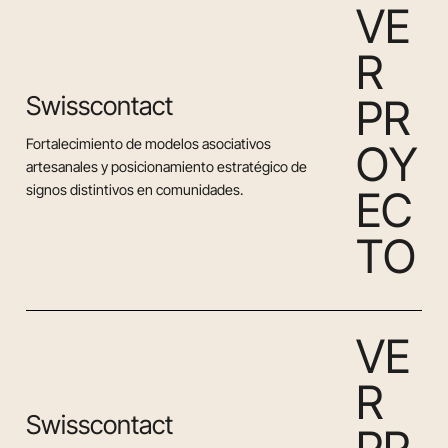
V
E
R
Swisscontact
P
R
Fortalecimiento de modelos asociativos
O
Y
artesanales y posicionamiento estratégico de
signos distintivos en comunidades.
E
C
T
O
V
E
R
Swisscontact