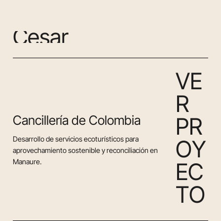
C
e
s
a
r
V
E
R
Cancillería de Colombia
P
R
Desarrollo de servicios ecoturísticos para
O
Y
aprovechamiento sostenible y reconciliación en
Manaure.
E
C
T
O