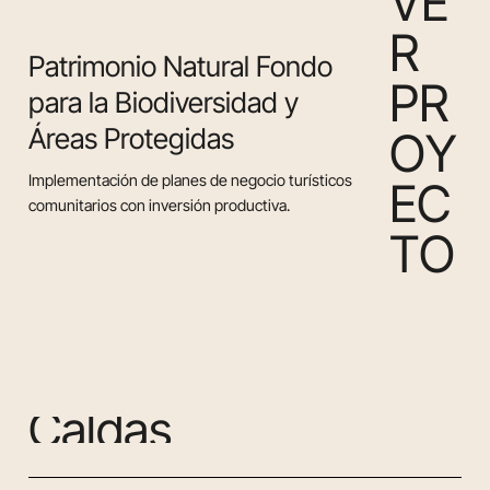
V
E
R
Patrimonio Natural Fondo
P
R
para la Biodiversidad y
Áreas Protegidas
O
Y
Implementación de planes de negocio turísticos
E
C
comunitarios con inversión productiva.
T
O
C
a
l
d
a
s