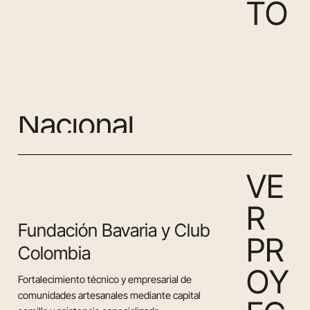
T
O
N
a
c
i
o
n
a
l
V
E
R
Fundación Bavaria y Club
P
R
Colombia
O
Y
Fortalecimiento técnico y empresarial de
comunidades artesanales mediante capital