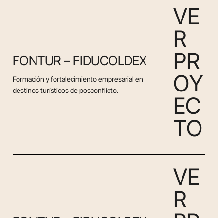
V
E
R
P
R
FONTUR – FIDUCOLDEX
O
Y
Formación y fortalecimiento empresarial en
destinos turísticos de posconflicto.
E
C
T
O
V
E
R