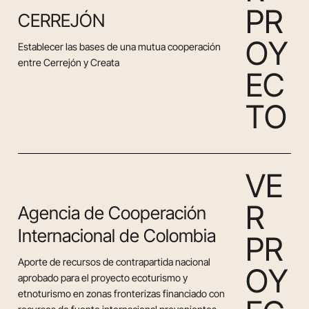
P
R
CERREJÓN
O
Y
Establecer las bases de una mutua cooperación
entre Cerrejón y Creata
E
C
T
O
V
E
R
Agencia de Cooperación
Internacional de Colombia
P
R
Aporte de recursos de contrapartida nacional
O
Y
aprobado para el proyecto ecoturismo y
etnoturismo en zonas fronterizas financiado con