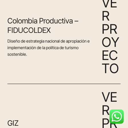
V
E
R
Colombia Productiva –
P
R
FIDUCOLDEX
O
Y
Diseño de estrategia nacional de apropiación e
implementación de la política de turismo
E
C
sostenible.
T
O
V
E
R
P
R
GIZ