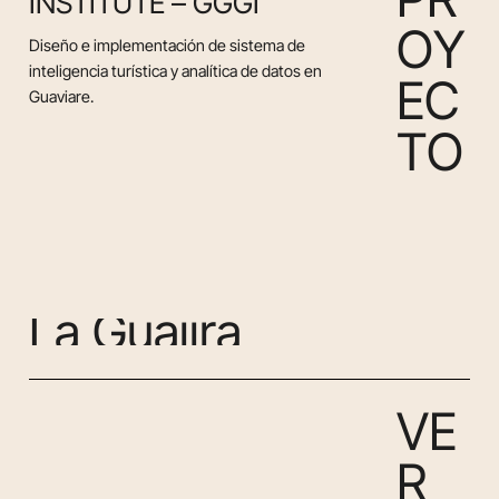
INSTITUTE – GGGI
O
Y
Diseño e implementación de sistema de
inteligencia turística y analítica de datos en
E
C
Guaviare.
T
O
L
a
G
u
a
j
i
r
a
V
E
R