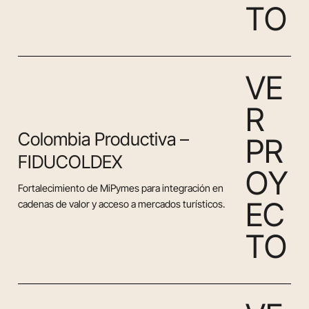
T
O
V
E
R
Colombia Productiva –
P
R
FIDUCOLDEX
O
Y
Fortalecimiento de MiPymes para integración en
E
C
cadenas de valor y acceso a mercados turísticos.
T
O