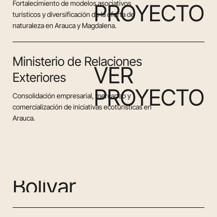
Fortalecimiento de modelos asociativos
PROYECTO
turísticos y diversificación de la oferta de
naturaleza en Arauca y Magdalena.
Ministerio de Relaciones
VER
Exteriores
PROYECTO
Consolidación empresarial, mercadeo y
comercialización de iniciativas ecoturísticas en
Arauca.
B
o
l
í
v
a
r