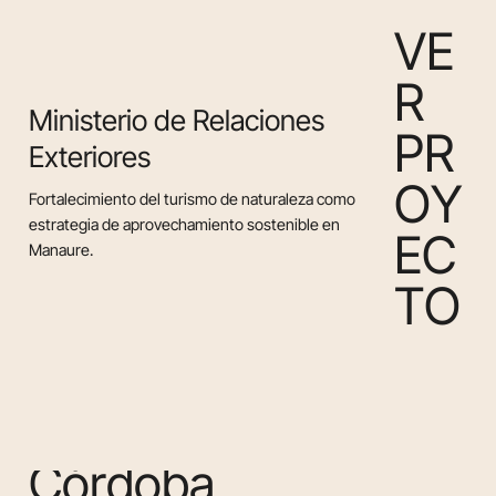
V
E
R
Ministerio de Relaciones
P
R
Exteriores
O
Y
Fortalecimiento del turismo de naturaleza como
estrategia de aprovechamiento sostenible en
E
C
Manaure.
T
O
C
ó
r
d
o
b
a