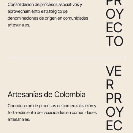
P
R
Consolidación de procesos asociativos y
O
Y
aprovechamiento estratégico de
denominaciones de origen en comunidades
E
C
artesanales.
T
O
V
E
R
Artesanías de Colombia
P
R
Coordinación de procesos de comercialización y
O
Y
fortalecimiento de capacidades en comunidades
artesanales.
E
C