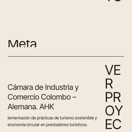
M
e
t
a
V
E
R
Cámara de Industria y
P
R
Comercio Colombo –
Alemana. AHK
O
Y
lementación de prácticas de turismo sostenible y
E
C
economía circular en prestadores turísticos.