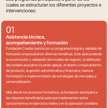
cuales se estructuran los diferentes proyectos e
intervenciones:
01
Asistencia técnica,
acompañamiento y formación
Fundación Creata cuenta con un programa integral y validado de
formación empresarial en diversas temáticas. Este abarca desde
la construcción y validación del modelo de negocio, la definición
del modelo asociativo (cuando aplica), el diseño o mejoramiento
de producto, la gestión administrativa y financiera, hasta la
formulación e implementación de estrategias de mercadeo y
comercialización.
Más allá de los procesos formativos, la fundación acompaña a
las mipymes beneficiarias para que implementen estos
conocimientos en ejercicios reales y en la operación cotidiana