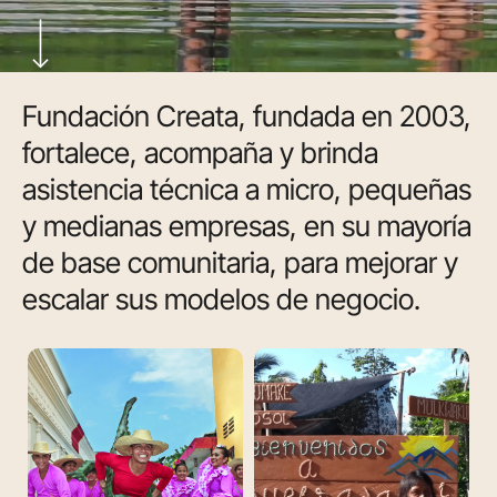
Navigate to the next section
Fundación
Creata,
fundada
en
2003,
fortalece,
acompaña
y
brinda
asistencia
técnica
a
micro,
pequeñas
y
medianas
empresas,
en
su
mayoría
de
base
comunitaria,
para
mejorar
y
escalar
sus
modelos
de
negocio.