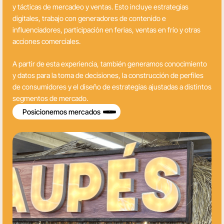
y tácticas de mercadeo y ventas. Esto incluye estrategias
digitales, trabajo con generadores de contenido e
influenciadores, participación en ferias, ventas en frío y otras
acciones comerciales.
A partir de esta experiencia, también generamos conocimiento
y datos para la toma de decisiones, la construcción de perfiles
de consumidores y el diseño de estrategias ajustadas a distintos
segmentos de mercado.
Posicionemos mercados