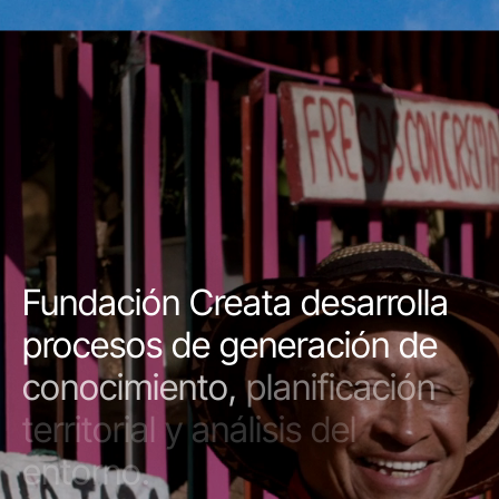
Fundación
Creata
desarrolla
procesos
de
generación
de
conocimiento,
planificación
territorial
y
análisis
del
entorno.